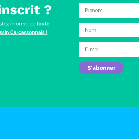
inscrit ?
estez informé de
toute
bassin Carcassonnais !
S'abonner