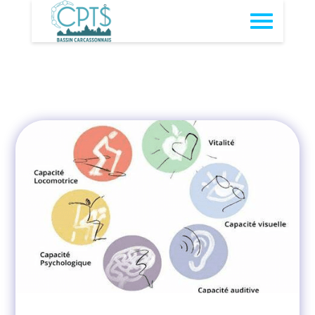
Dépistage
Accueil
→
Patients
→
Dépistage